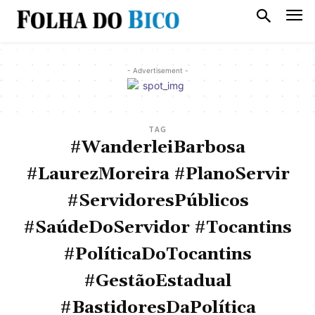
- Advertisement -
TAG
#WanderleiBarbosa
#LaurezMoreira #PlanoServir
#ServidoresPúblicos
#SaúdeDoServidor #Tocantins
#PolíticaDoTocantins
#GestãoEstadual
#BastidoresDaPolítica