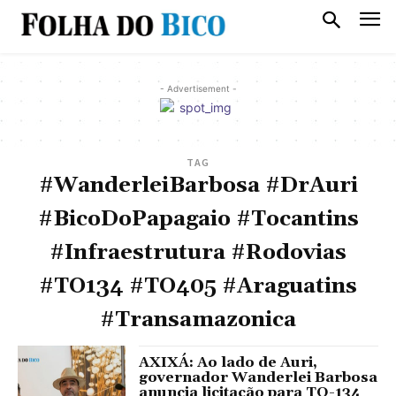
- Advertisement -
TAG
#WanderleiBarbosa #DrAuri
#BicoDoPapagaio #Tocantins
#Infraestrutura #Rodovias
#TO134 #TO405 #Araguatins
#Transamazonica
AXIXÁ: Ao lado de Auri,
governador Wanderlei Barbosa
anuncia licitação para TO-134