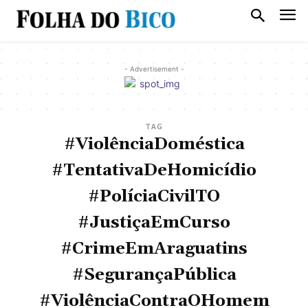
- Advertisement -
TAG
#ViolênciaDoméstica
#TentativaDeHomicídio
#PolíciaCivilTO
#JustiçaEmCurso
#CrimeEmAraguatins
#SegurançaPública
#ViolênciaContraOHomem