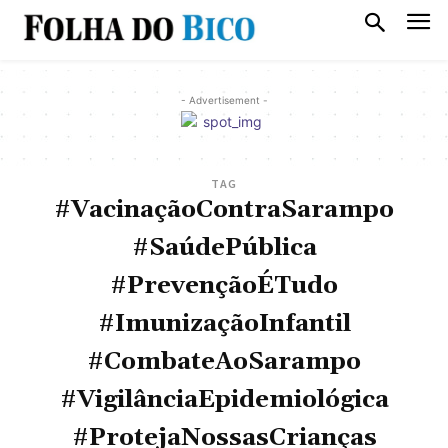
- Advertisement -
TAG
#VacinaçãoContraSarampo
#SaúdePública
#PrevençãoÉTudo
#ImunizaçãoInfantil
#CombateAoSarampo
#VigilânciaEpidemiológica
#ProtejaNossasCrianças