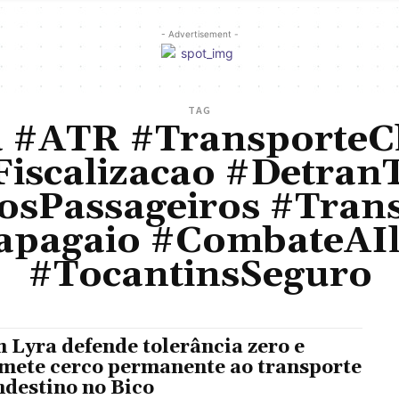
- Advertisement -
TAG
 #ATR #TransporteCl
Fiscalizacao #Detran
sPassageiros #Tran
pagaio #CombateAIl
#TocantinsSeguro
 Lyra defende tolerância zero e
mete cerco permanente ao transporte
ndestino no Bico