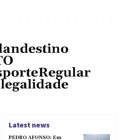
andestino
TO
sporteRegular
legalidade
Latest news
PEDRO AFONSO: Em