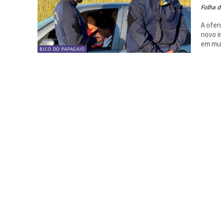
Folha d
A ofen
novo i
em mun
BICO DO PAPAGAIO