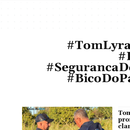
#TomLyra
#
#SegurancaDo
#BicoDoPa
Tom
pro
cla