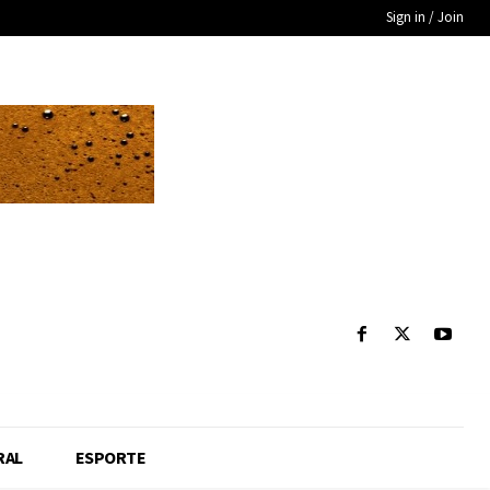
Sign in / Join
RAL
ESPORTE