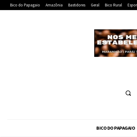
Bico do Papagaio
Amazônia
Bastidores
Geral
Bico Rural
Espor
BICO DO PAPAGAIO