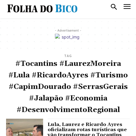
- Advertisement -
TAG
#Tocantins #LaurezMoreira
#Lula #RicardoAyres #Turismo
#CapimDourado #SerrasGerais
#Jalapão #Economia
#DesenvolvimentoRegional
Lula, Laurez e Ricardo Ayres
oficializam rotas turísticas que
vão transformar o Tocantins