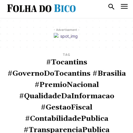
- Advertisement -
TAG
#Tocantins
#GovernoDoTocantins #Brasilia
#PremioNacional
#QualidadeDaInformacao
#GestaoFiscal
#ContabilidadePublica
#TransparenciaPublica