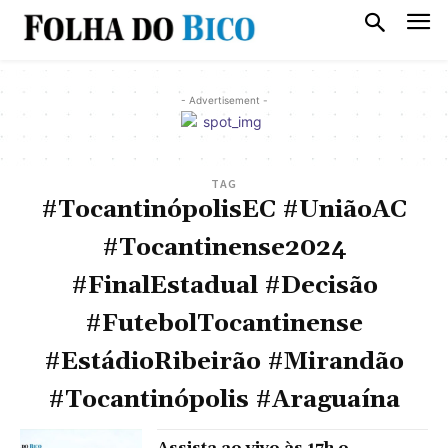
- Advertisement -
TAG
#TocantinópolisEC #UniãoAC
#Tocantinense2024
#FinalEstadual #Decisão
#FutebolTocantinense
#EstádioRibeirão #Mirandão
#Tocantinópolis #Araguaína