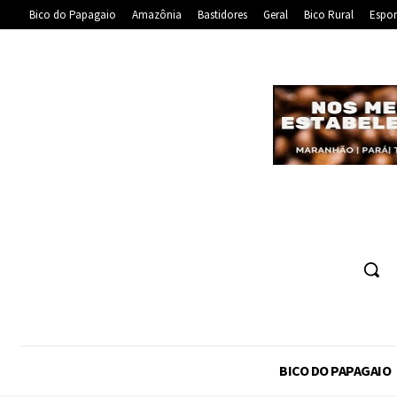
Bico do Papagaio
Amazônia
Bastidores
Geral
Bico Rural
Espor
BICO DO PAPAGAIO