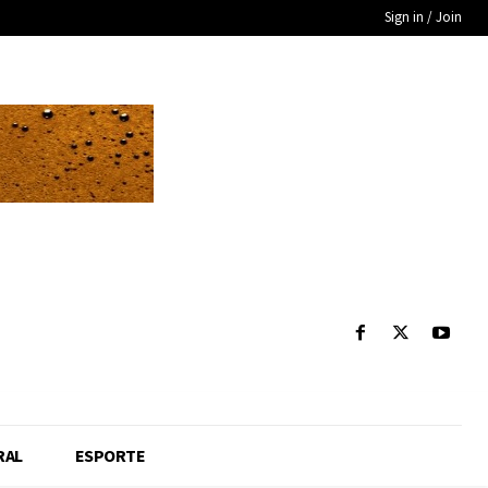
Sign in / Join
RAL
ESPORTE