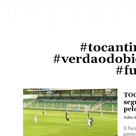
#tocanti
#verdaodobi
#fu
TOC
seg
pel
Folha d
O Toca
pontos