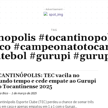
- Advertisement -
TAG
nopolis #tocantinopol
co #campeonatotoca
tebol #gurupi #guru
ANTINÓPOLIS: TEC vacila no
undo tempo e cede empate ao Gurupi
o Tocantinense 2025
o Bico
-
1 de março de 2025
ntinópolis Esporte Clube (TEC) perdeu a chance de somar três
 em casa e apenas empatou em 1 a 1 com o Gurupi...