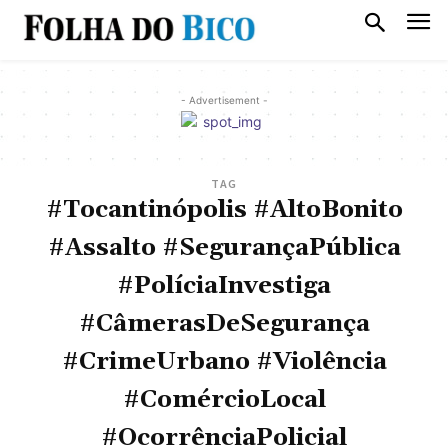
- Advertisement -
TAG
#Tocantinópolis #AltoBonito
#Assalto #SegurançaPública
#PolíciaInvestiga
#CâmerasDeSegurança
#CrimeUrbano #Violência
#ComércioLocal
#OcorrênciaPolicial