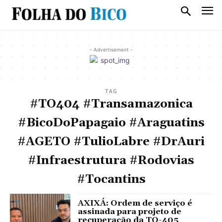
- Advertisement -
TAG
#TO404 #Transamazonica
#BicoDoPapagaio #Araguatins
#AGETO #TulioLabre #DrAuri
#Infraestrutura #Rodovias
#Tocantins
AXIXÁ: Ordem de serviço é
assinada para projeto de
recuperação da TO-405