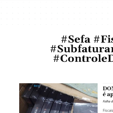
#Sefa #F
#Subfatura
#ControleD
DOM
é a
Folha d
Fiscai