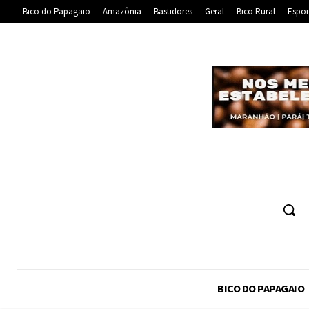
Bico do Papagaio
Amazônia
Bastidores
Geral
Bico Rural
Espor
BICO DO PAPAGAIO