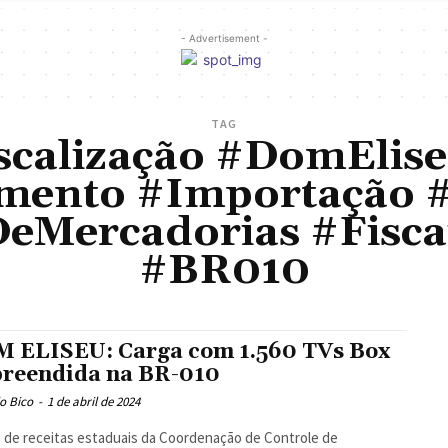
- Advertisement -
TAG
iscalização #DomElis
mento #Importação #
eMercadorias #Fisca
#BR010
 ELISEU: Carga com 1.560 TVs Box
preendida na BR-010
o Bico
-
1 de abril de 2024
s de receitas estaduais da Coordenação de Controle de