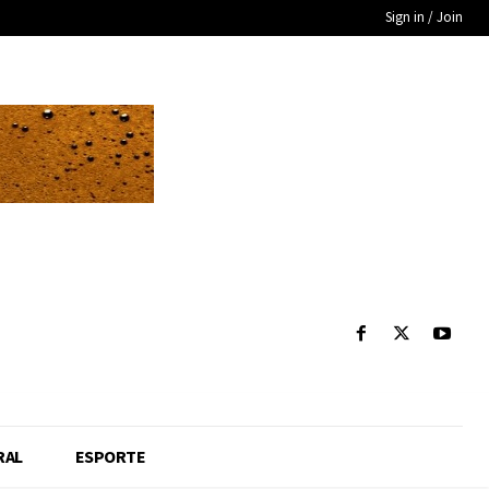
Sign in / Join
RAL
ESPORTE