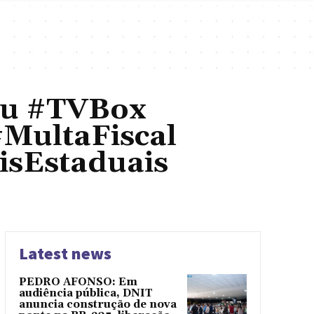
eu #TVBox
MultaFiscal
isEstaduais
Latest news
PEDRO AFONSO: Em
audiência pública, DNIT
anuncia construção de nova