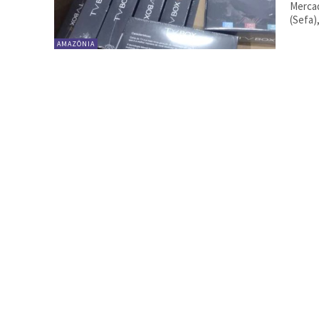
Mercad
(Sefa)
AMAZÔNIA