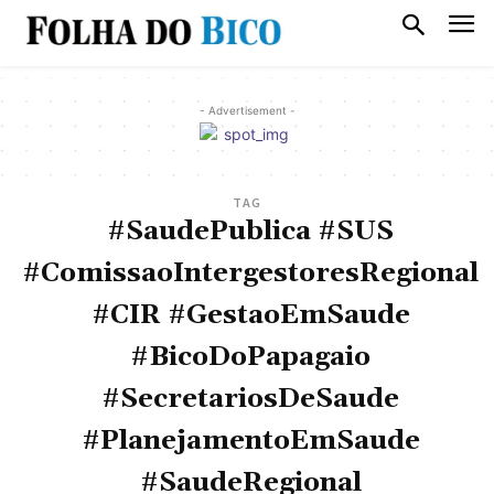
- Advertisement -
TAG
#SaudePublica #SUS
#ComissaoIntergestoresRegional
#CIR #GestaoEmSaude
#BicoDoPapagaio
#SecretariosDeSaude
#PlanejamentoEmSaude
#SaudeRegional