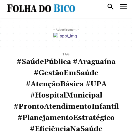
- Advertisement -
TAG
#SaúdePública #Araguaína
#GestãoEmSaúde
#AtençãoBásica #UPA
#HospitalMunicipal
#ProntoAtendimentoInfantil
#PlanejamentoEstratégico
#EficiênciaNaSaúde