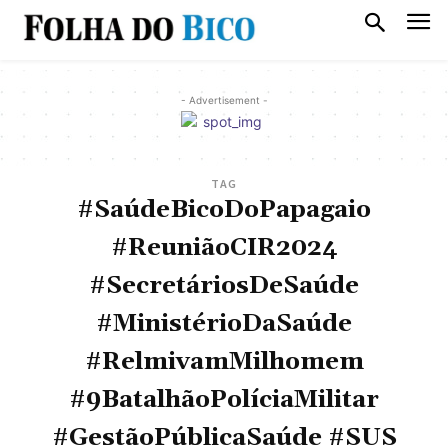
- Advertisement -
TAG
#SaúdeBicoDoPapagaio
#ReuniãoCIR2024
#SecretáriosDeSaúde
#MinistérioDaSaúde
#RelmivamMilhomem
#9BatalhãoPolíciaMilitar
#GestãoPúblicaSaúde #SUS