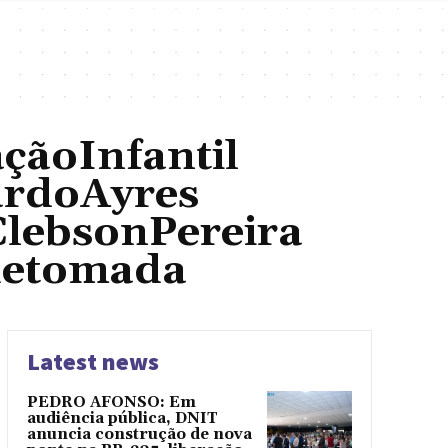
çãoInfantil
ardoAyres
lebsonPereira
Retomada
Latest news
PEDRO AFONSO: Em
audiência pública, DNIT
anuncia construção de nova