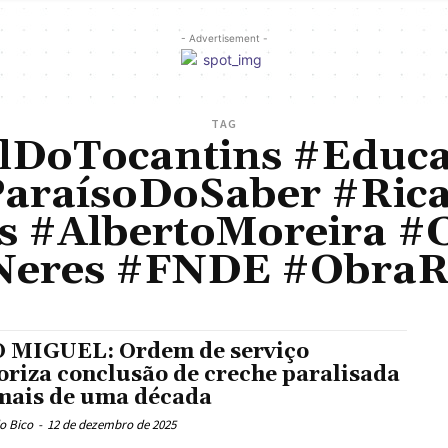
- Advertisement -
TAG
DoTocantins #Educa
araísoDoSaber #Ric
s #AlbertoMoreira #C
Neres #FNDE #Obra
 MIGUEL: Ordem de serviço
oriza conclusão de creche paralisada
mais de uma década
o Bico
-
12 de dezembro de 2025