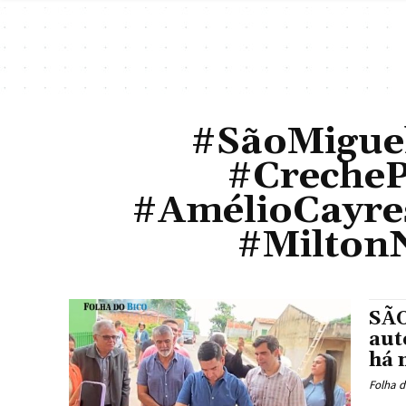
#SãoMiguel
#CrecheP
#AmélioCayre
#Milton
SÃO
aut
há 
Folha d