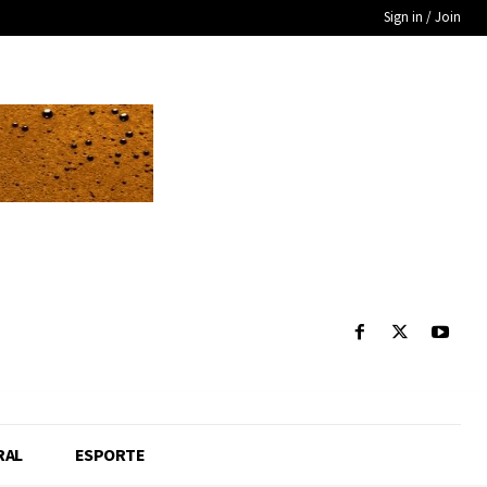
Sign in / Join
RAL
ESPORTE