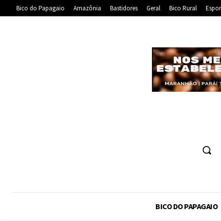
Bico do Papagaio
Amazônia
Bastidores
Geral
Bico Rural
Espor
BICO DO PAPAGAIO