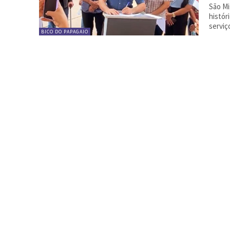
São Mi
histór
serviç
BICO DO PAPAGAIO