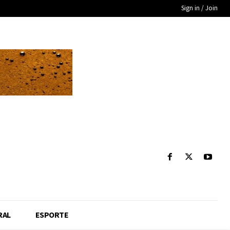
Sign in / Join
RAL
ESPORTE