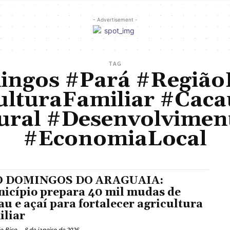
- Advertisement -
TAG
ngos #Pará #Região
ulturaFamiliar #Caca
ral #Desenvolvime
#EconomiaLocal
O DOMINGOS DO ARAGUAIA:
icípio prepara 40 mil mudas de
au e açaí para fortalecer agricultura
iliar
o Bico
-
8 de janeiro de 2026