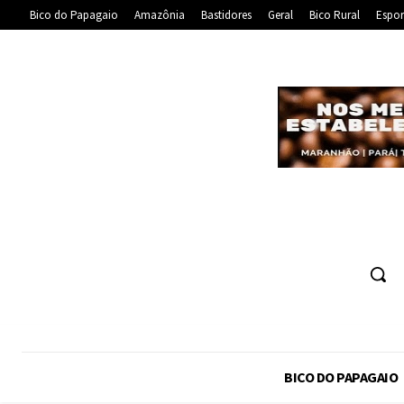
Bico do Papagaio
Amazônia
Bastidores
Geral
Bico Rural
Espor
BICO DO PAPAGAIO