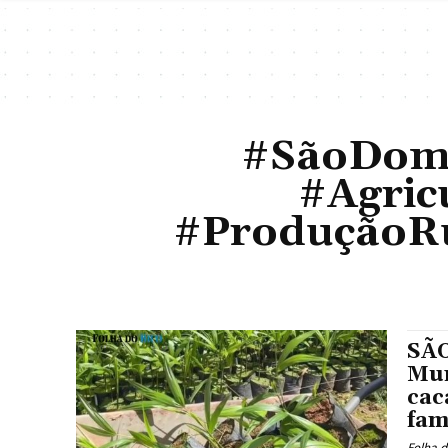
#SãoDomi
#Agric
#ProduçãoRu
SÃ
Mun
cac
fam
Folha d