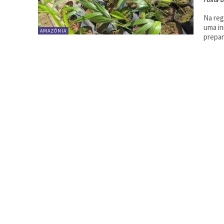
Na reg
uma in
AMAZÔNIA
prepar