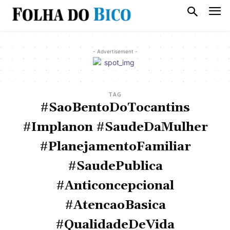
- Advertisement -
TAG
#SaoBentoDoTocantins
#Implanon #SaudeDaMulher
#PlanejamentoFamiliar
#SaudePublica
#Anticoncepcional
#AtencaoBasica
#QualidadeDeVida