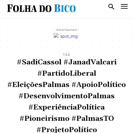
- Advertisement -
TAG
#SadiCassol #JanadValcari
#PartidoLiberal
#EleiçõesPalmas #ApoioPolítico
#DesenvolvimentoPalmas
#ExperiênciaPolítica
#Pioneirismo #PalmasTO
#ProjetoPolítico