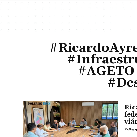
#RicardoAyre
#Infraest
#AGETO 
#Des
Ric
fed
viá
Folha d