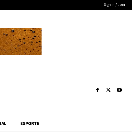
Sign in / Join
RAL
ESPORTE