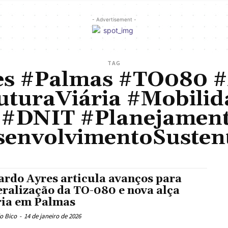
- Advertisement -
TAG
s #Palmas #TO080 #
ruturaViária #Mobili
#DNIT #Planejamen
envolvimentoSusten
ardo Ayres articula avanços para
eralização da TO-080 e nova alça
ria em Palmas
o Bico
-
14 de janeiro de 2026