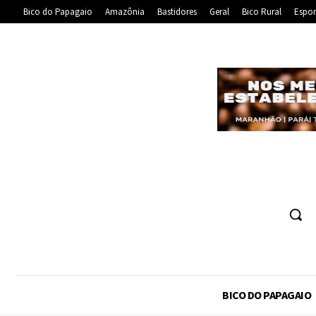
Bico do Papagaio
Amazônia
Bastidores
Geral
Bico Rural
Espor
BICO DO PAPAGAIO