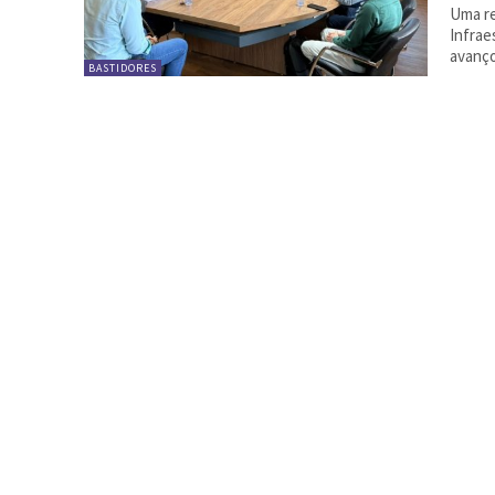
Uma re
Infrae
avanço
BASTIDORES