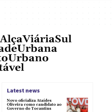
AlçaViáriaSul
dadeUrbana
toUrbano
tável
Latest news
Novo oficializa Ataídes
Oliveira como candidato ao
Governo do Tocantins