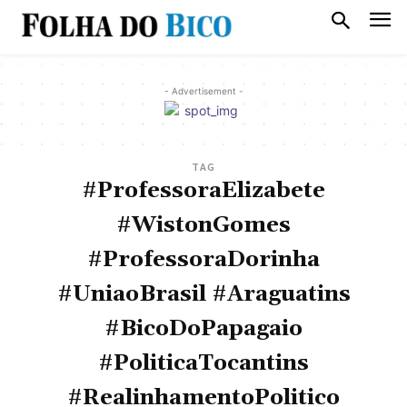
- Advertisement -
TAG
#ProfessoraElizabete
#WistonGomes
#ProfessoraDorinha
#UniaoBrasil #Araguatins
#BicoDoPapagaio
#PoliticaTocantins
#RealinhamentoPolitico