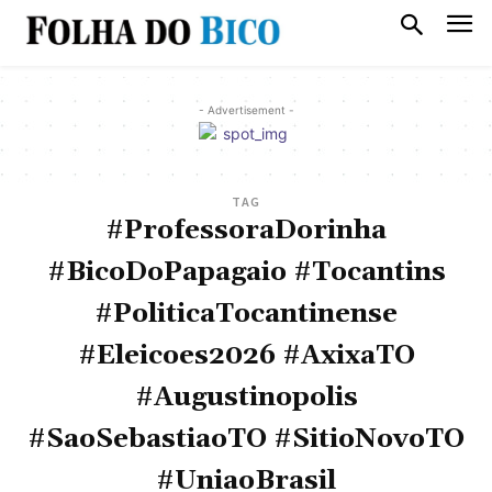
- Advertisement -
TAG
#ProfessoraDorinha
#BicoDoPapagaio #Tocantins
#PoliticaTocantinense
#Eleicoes2026 #AxixaTO
#Augustinopolis
#SaoSebastiaoTO #SitioNovoTO
#UniaoBrasil