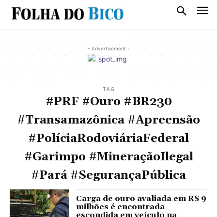
- Advertisement -
TAG
#PRF #Ouro #BR230
#Transamazônica #Apreensão
#PolíciaRodoviáriaFederal
#Garimpo #MineraçãoIlegal
#Pará #SegurançaPública
Carga de ouro avaliada em R$ 9
milhões é encontrada
escondida em veículo na