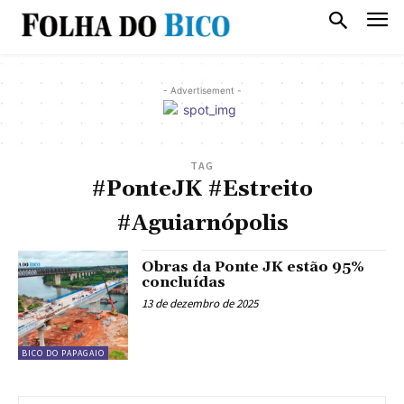
- Advertisement -
TAG
#PonteJK #Estreito
#Aguiarnópolis
Obras da Ponte JK estão 95%
concluídas
13 de dezembro de 2025
BICO DO PAPAGAIO