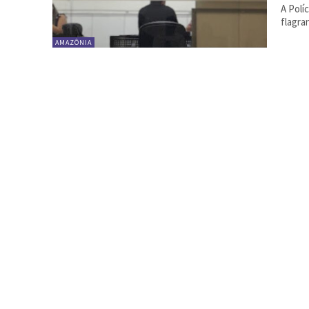
A Polí
flagra
AMAZÔNIA