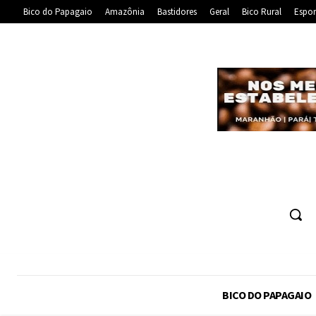
Bico do Papagaio
Amazônia
Bastidores
Geral
Bico Rural
Espor
BICO DO PAPAGAIO