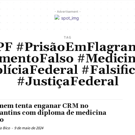
- Advertisement -
TAG
PF #PrisãoEmFlagran
entoFalso #Medici
líciaFederal #Falsif
#JustiçaFederal
em tenta enganar CRM no
antins com diploma de medicina
so
o Bico
-
9 de maio de 2024