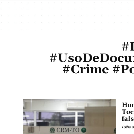
#
#UsoDeDocum
#Crime #Po
Hom
Toc
fal
Folha d