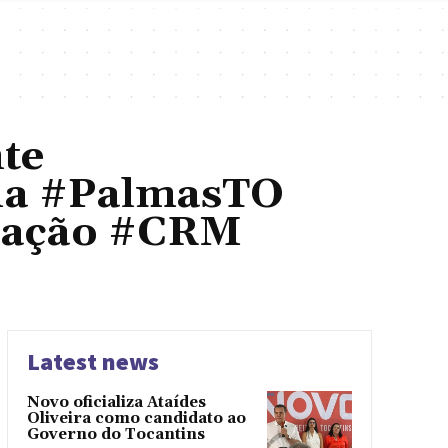
te
na #PalmasTO
icação #CRM
Latest news
Novo oficializa Ataídes
Oliveira como candidato ao
Governo do Tocantins