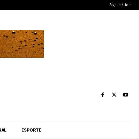
Sign in / Join
RAL
ESPORTE