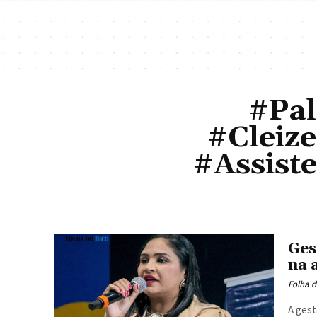
#Pal
#Cleiz
#Assist
Ges
na 
Folha d
A gest