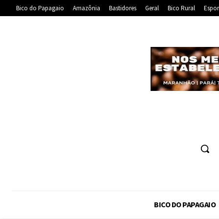
Bico do Papagaio
Amazônia
Bastidores
Geral
Bico Rural
Espor
BICO DO PAPAGAIO