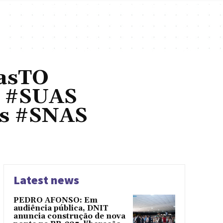
tasTO
S #SUAS
as #SNAS
Latest news
PEDRO AFONSO: Em
audiência pública, DNIT
anuncia construção de nova