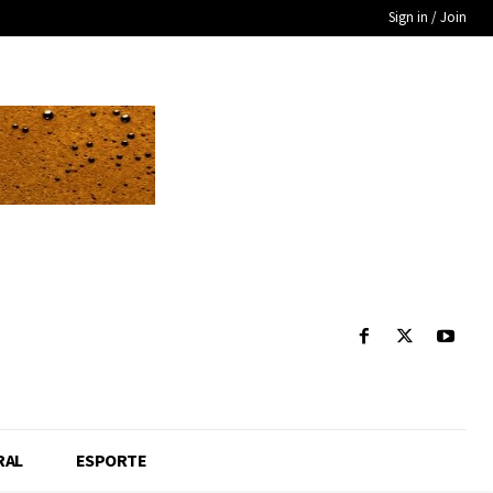
Sign in / Join
RAL
ESPORTE