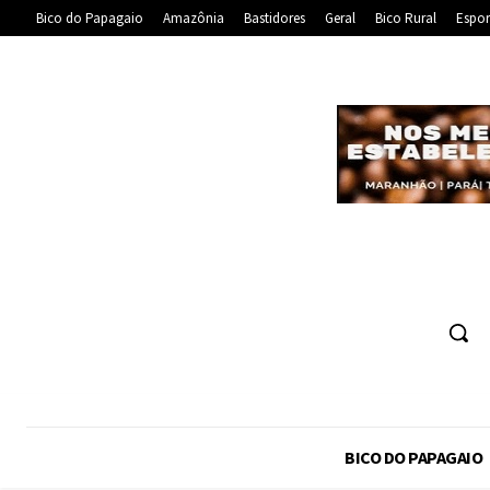
Bico do Papagaio
Amazônia
Bastidores
Geral
Bico Rural
Espor
BICO DO PAPAGAIO