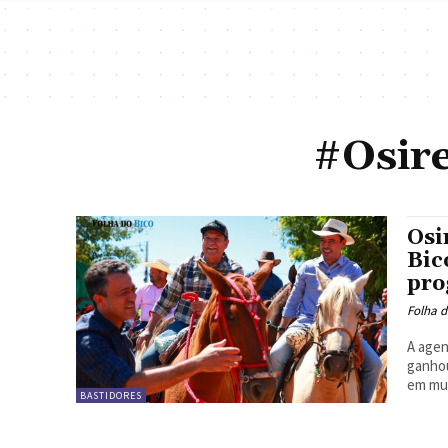
#Osir
Osi
Bic
pro
Folha d
A agen
ganhou
em mun
BASTIDORES