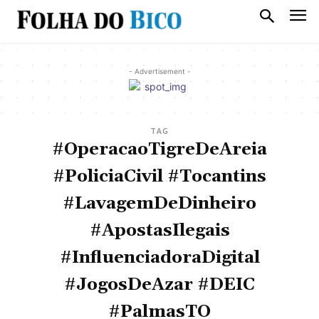
- Advertisement -
TAG
#OperacaoTigreDeAreia
#PoliciaCivil #Tocantins
#LavagemDeDinheiro
#ApostasIlegais
#InfluenciadoraDigital
#JogosDeAzar #DEIC
#PalmasTO