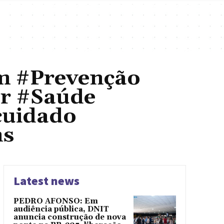
 #Prevenção
r #Saúde
cuidado
ns
Latest news
PEDRO AFONSO: Em
audiência pública, DNIT
anuncia construção de nova