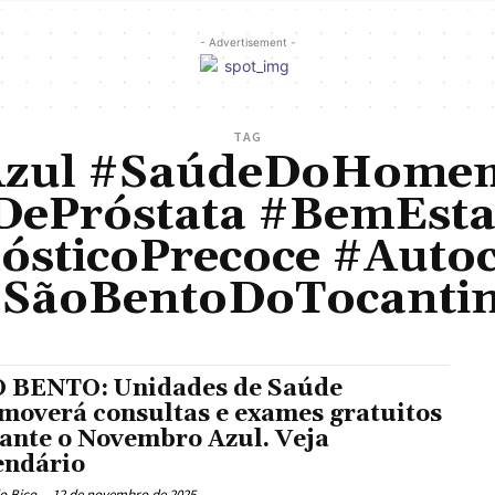
- Advertisement -
TAG
zul #SaúdeDoHomem
DePróstata #BemEsta
ósticoPrecoce #Auto
SãoBentoDoTocanti
 BENTO: Unidades de Saúde
moverá consultas e exames gratuitos
ante o Novembro Azul. Veja
endário
o Bico
-
12 de novembro de 2025