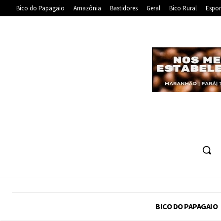
Bico do Papagaio
Amazônia
Bastidores
Geral
Bico Rural
Espor
BICO DO PAPAGAIO