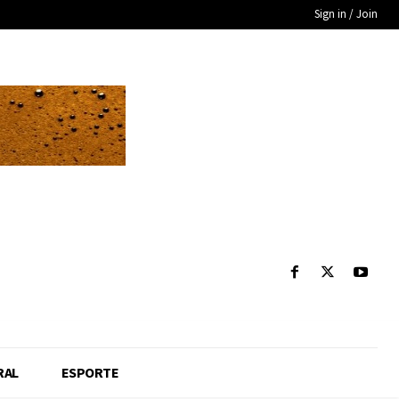
Sign in / Join
RAL
ESPORTE