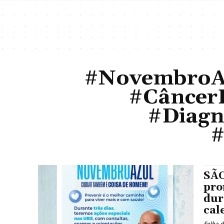
#NovembroA
#Câncer
#Diagn
#
SÃO
pro
dur
cal
Folha d