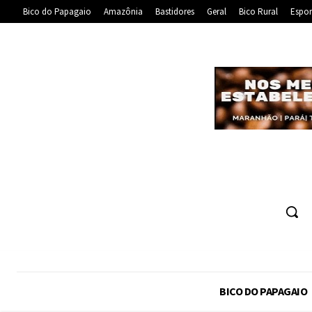
Bico do Papagaio
Amazônia
Bastidores
Geral
Bico Rural
Espor
BICO DO PAPAGAIO