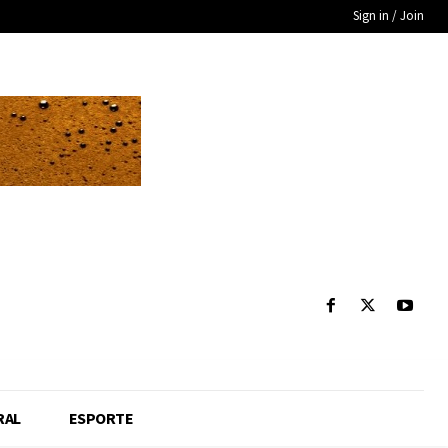
Sign in / Join
RAL
ESPORTE