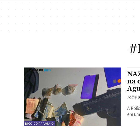
#
NAZ
na 
Agu
Folha d
A Polí
em um 
BICO DO PAPAGAIO