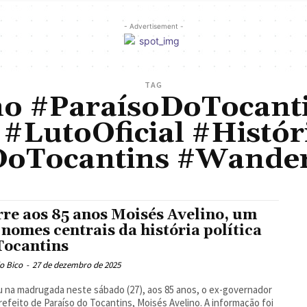
- Advertisement -
TAG
no #ParaísoDoTocanti
 #LutoOficial #Histór
oTocantins #Wander
re aos 85 anos Moisés Avelino, um
 nomes centrais da história política
Tocantins
o Bico
-
27 de dezembro de 2025
 na madrugada neste sábado (27), aos 85 anos, o ex-governador
refeito de Paraíso do Tocantins, Moisés Avelino. A informação foi