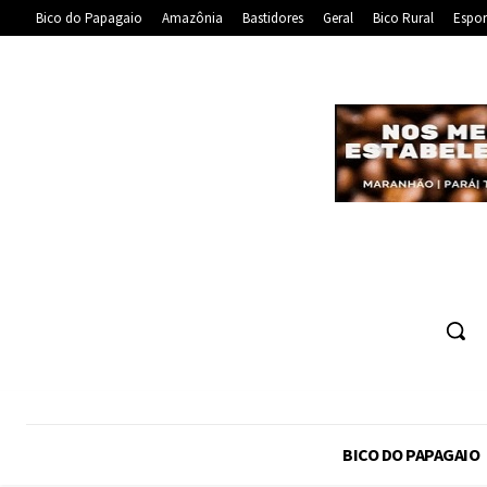
Bico do Papagaio
Amazônia
Bastidores
Geral
Bico Rural
Espor
BICO DO PAPAGAIO