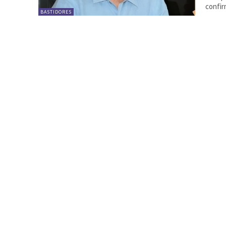
confir
BASTIDORES