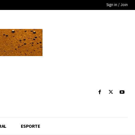
Sign in / Join
RAL
ESPORTE