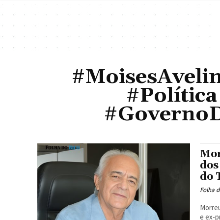
#MoisesAveli
#Política
#GovernoD
Mor
dos
do 
Folha d
Morreu
e ex-p