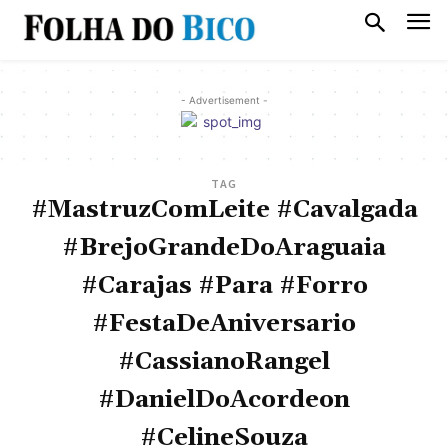
- Advertisement -
TAG
#MastruzComLeite #Cavalgada
#BrejoGrandeDoAraguaia
#Carajas #Para #Forro
#FestaDeAniversario
#CassianoRangel
#DanielDoAcordeon
#CelineSouza