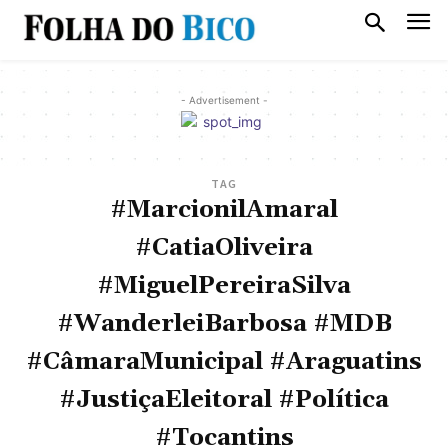
- Advertisement -
TAG
#MarcionilAmaral
#CatiaOliveira
#MiguelPereiraSilva
#WanderleiBarbosa #MDB
#CâmaraMunicipal #Araguatins
#JustiçaEleitoral #Política
#Tocantins