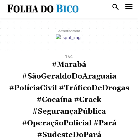
- Advertisement -
TAG
#Marabá
#SãoGeraldoDoAraguaia
#PolíciaCivil #TráficoDeDrogas
#Cocaína #Crack
#SegurançaPública
#OperaçãoPolicial #Pará
#SudesteDoPará