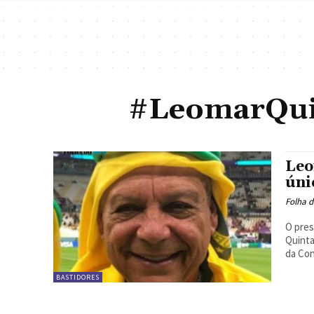
#LeomarQui
Leo
úni
Folha d
O pres
Quinta
da Con
BASTIDORES