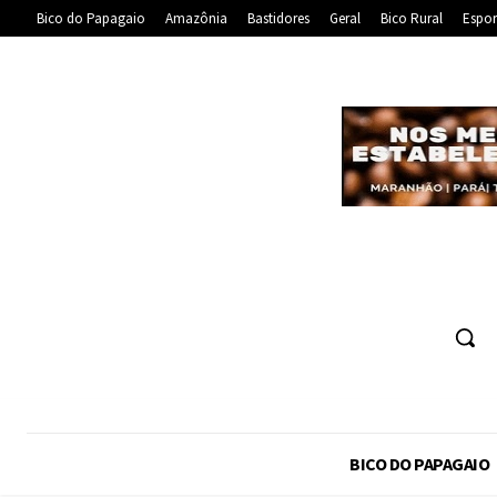
Bico do Papagaio
Amazônia
Bastidores
Geral
Bico Rural
Espor
BICO DO PAPAGAIO