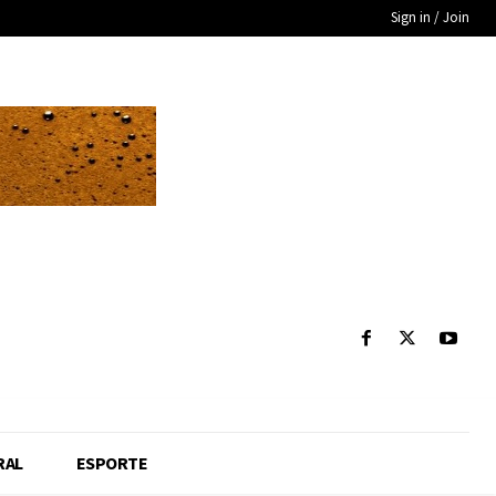
Sign in / Join
RAL
ESPORTE