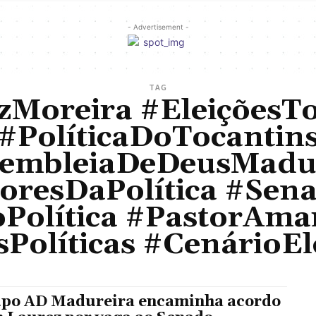
- Advertisement -
TAG
zMoreira #EleiçõesTo
#PolíticaDoTocantin
embleiaDeDeusMadu
doresDaPolítica #Sen
oPolítica #PastorAma
sPolíticas #CenárioEl
po AD Madureira encaminha acordo