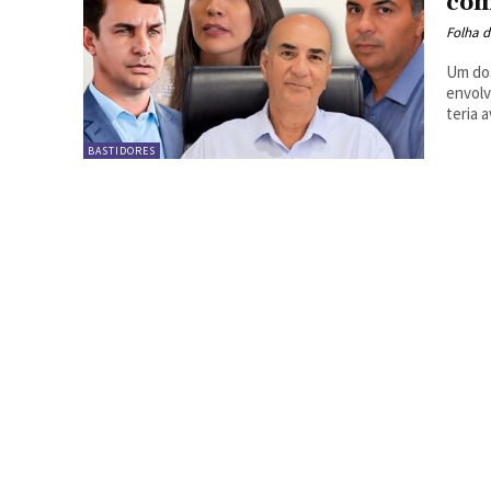
com
Folha d
Um dos
envolv
teria 
BASTIDORES