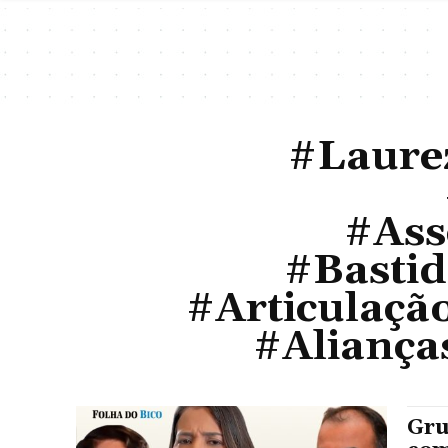
#Laure
#Ass
#Basti
#Articulaçã
#Aliança
Gru