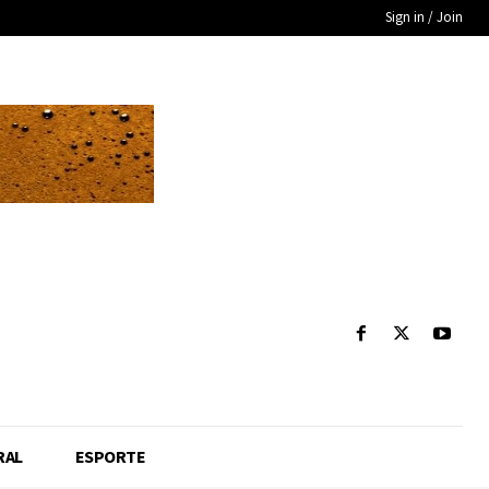
Sign in / Join
RAL
ESPORTE