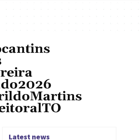
cantins
s
reira
ado2026
rildoMartins
eitoralTO
Latest news