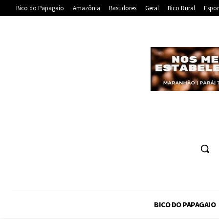
Bico do Papagaio
Amazônia
Bastidores
Geral
Bico Rural
Espor
BICO DO PAPAGAIO