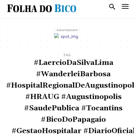
- Advertisement -
TAG
#LaercioDaSilvaLima
#WanderleiBarbosa
#HospitalRegionalDeAugustinopol
#HRAUG #Augustinopolis
#SaudePublica #Tocantins
#BicoDoPapagaio
#GestaoHospitalar #DiarioOficia