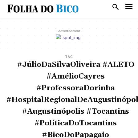
- Advertisement -
TAG
#JúlioDaSilvaOliveira #ALETO
#AmélioCayres
#ProfessoraDorinha
#HospitalRegionalDeAugustinópol
#Augustinópolis #Tocantins
#PolíticaDoTocantins
#BicoDoPapagaio