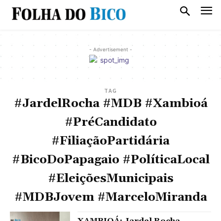
- Advertisement -
TAG
#JardelRocha #MDB #Xambioá
#PréCandidato
#FiliaçãoPartidária
#BicoDoPapagaio #PolíticaLocal
#EleiçõesMunicipais
#MDBJovem #MarceloMiranda