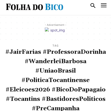
- Advertisement -
TAG
#JairFarias #ProfessoraDorinha
#WanderleiBarbosa
#UniaoBrasil
#PoliticaTocantinense
#Eleicoes2026 #BicoDoPapagaio
#Tocantins #BastidoresPoliticos
#PreCampanha