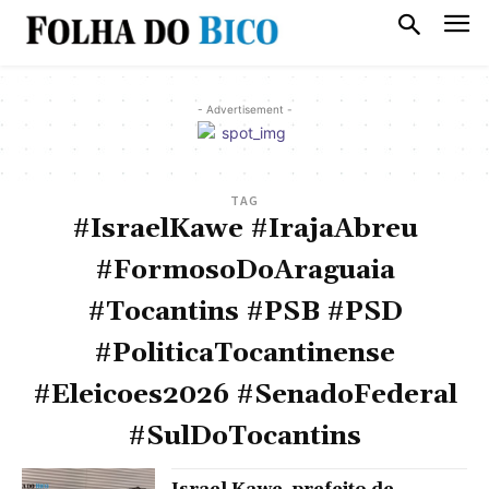
- Advertisement -
TAG
#IsraelKawe #IrajaAbreu
#FormosoDoAraguaia
#Tocantins #PSB #PSD
#PoliticaTocantinense
#Eleicoes2026 #SenadoFederal
#SulDoTocantins