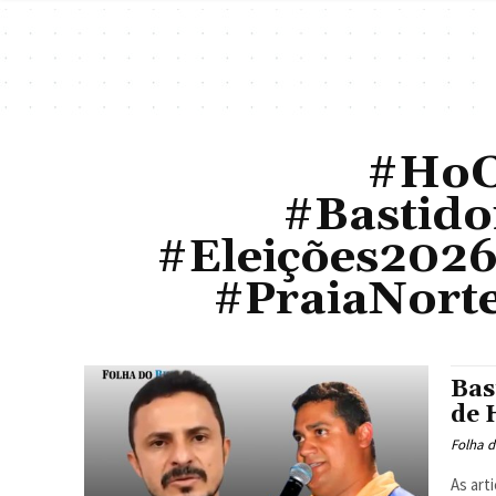
#HoC
#Bastido
#Eleições2026
#PraiaNor
Bas
de 
Folha d
As art