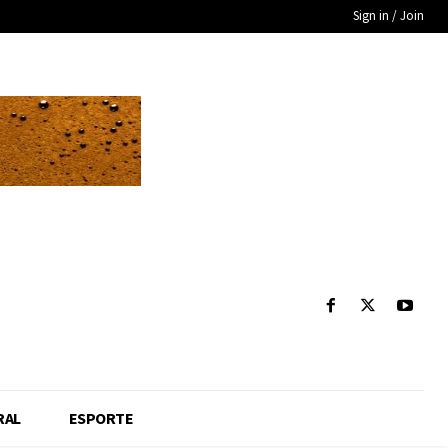
Sign in / Join
RAL
ESPORTE