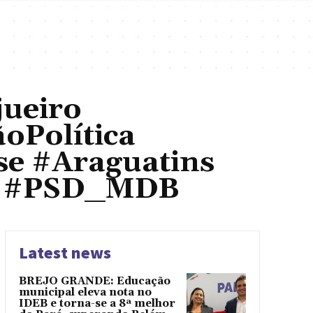
ueiro
oPolítica
se #Araguatins
o #PSD_MDB
Latest news
BREJO GRANDE: Educação
municipal eleva nota no
IDEB e torna-se a 8ª melhor