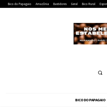
Bico do Papagaio
Amazônia
Bastidores
Geral
Bico Rural
Espor
BICO DO PAPAGAIO