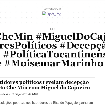
- Advertisement -
TAG
heMin #MiguelDoCaj
resPolíticos #Decepçã
 #PolíticaTocantinen
te #MoisemarMarinh
tidores políticos revelam decepção
Ho Che Min com Miguel do Cajueiro
o Bico
-
13 de janeiro de 2026
iculações políticas nos bastidores do Bico do Papagaio ganharam