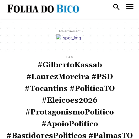
- Advertisement -
TAG
#GilbertoKassab
#LaurezMoreira #PSD
#Tocantins #PoliticaTO
#Eleicoes2026
#ProtagonismoPolitico
#ApoioPolitico
#BastidoresPoliticos #PalmasTO