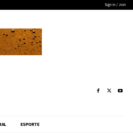
Sign in / Join
RAL
ESPORTE