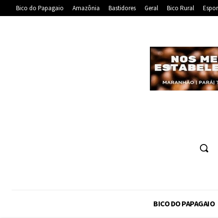
Bico do Papagaio
Amazônia
Bastidores
Geral
Bico Rural
Espor
BICO DO PAPAGAIO