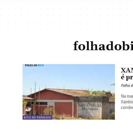
folhadob
XAM
é p
Folha d
Na man
Xambio
conden
BICO DO PAPAGAIO