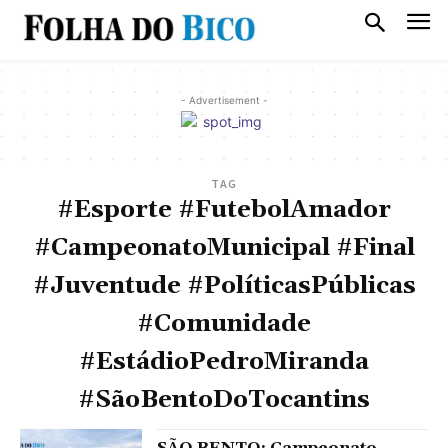
- Advertisement -
TAG
#Esporte #FutebolAmador
#CampeonatoMunicipal #Final
#Juventude #PolíticasPúblicas
#Comunidade
#EstádioPedroMiranda
#SãoBentoDoTocantins