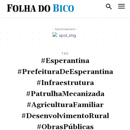
- Advertisement -
TAG
#Esperantina
#PrefeituraDeEsperantina
#Infraestrutura
#PatrulhaMecanizada
#AgriculturaFamiliar
#DesenvolvimentoRural
#ObrasPúblicas