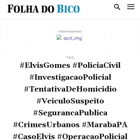
- Advertisement -
TAG
#ElvisGomes #PoliciaCivil
#InvestigacaoPolicial
#TentativaDeHomicidio
#VeiculoSuspeito
#SegurancaPublica
#CrimesUrbanos #MarabaPA
#CasoElvis #OperacaoPolicial