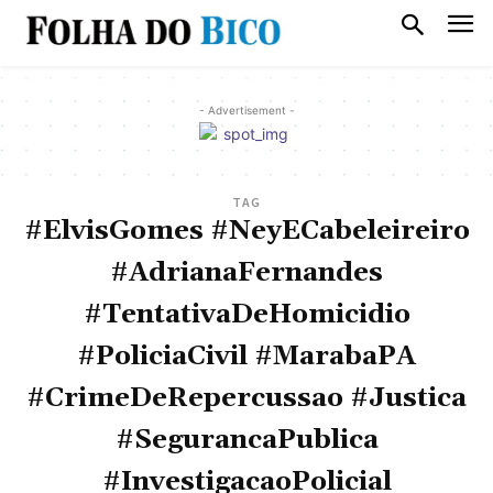
- Advertisement -
TAG
#ElvisGomes #NeyECabeleireiro
#AdrianaFernandes
#TentativaDeHomicidio
#PoliciaCivil #MarabaPA
#CrimeDeRepercussao #Justica
#SegurancaPublica
#InvestigacaoPolicial