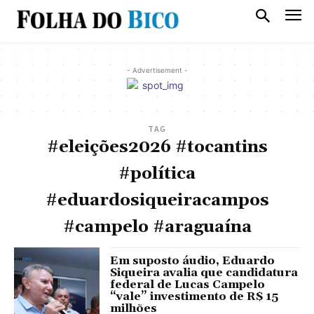
- Advertisement -
TAG
#eleições2026 #tocantins
#política
#eduardosiqueiracampos
#campelo #araguaína
Em suposto áudio, Eduardo
Siqueira avalia que candidatura
federal de Lucas Campelo
“vale” investimento de R$ 15
milhões