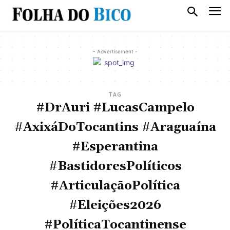
- Advertisement -
TAG
#DrAuri #LucasCampelo
#AxixáDoTocantins #Araguaína
#Esperantina
#BastidoresPolíticos
#ArticulaçãoPolítica
#Eleições2026
#PolíticaTocantinense